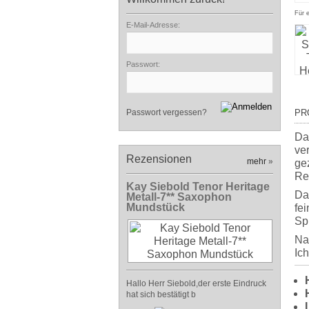
Für 
E-Mail-Adresse:
Passwort:
Passwort vergessen?
PR
Da
ver
Rezensionen
mehr
»
ge
Re
Kay Siebold Tenor Heritage
Da
Metall-7** Saxophon
Mundstück
fe
Spi
Na
Ic
Hallo Herr Siebold,der erste Eindruck
hat sich bestätigt b