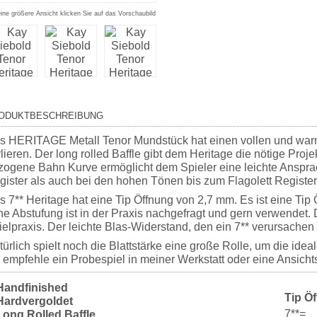
eine größere Ansicht klicken Sie auf das Vorschaubild
ODUKTBESCHREIBUNG
s HERITAGE Metall Tenor Mundstück hat einen vollen und wa
lieren. Der long rolled Baffle gibt dem Heritage die nötige Proj
zogene Bahn Kurve ermöglicht dem Spieler eine leichte Ansprac
gister als auch bei den hohen Tönen bis zum Flagolett Register
s 7** Heritage hat eine Tip Öffnung von 2,7 mm. Es ist eine Ti
ine Abstufung ist in der Praxis nachgefragt und gern verwendet.
elpraxis. Der leichte Blas-Widerstand, den ein 7** verursachen k
türlich spielt noch die Blattstärke eine große Rolle, um die id
h empfehle ein Probespiel in meiner Werkstatt oder eine
Ansich
Handfinished
Tip Ö
Hardvergoldet
7**=
Long Rolled Baffle