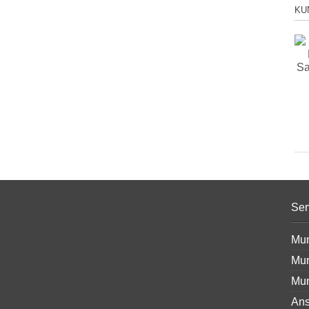
KU
Ser
Mun
Mun
Mun
Ans