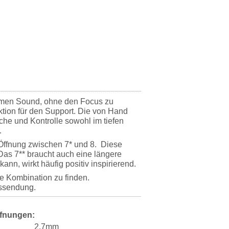
rmen Sound, ohne den Focus zu
ektion für den Support. Die von Hand
he und Kontrolle sowohl im tiefen
.
p Öffnung zwischen 7* und 8. Diese
 Das 7** braucht auch eine längere
ann, wirkt häufig positiv inspirierend.
eale Kombination zu finden.
tssendung.
ffnungen:
2,7mm