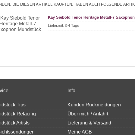
NDEN, DIE DIESEN ARTIKEL KAUFTEN, HABEN AUCH FOLGENDE ARTIK
Kay Siebold Tenor Heritage Metall-7 Saxopho
Lieferzeit:
3-4 Tage
vice
Info
dstück Tips
Kunden Rückmeldungen
dstück Refacing
Über mich / Anfahrt
dstück Artists
Lieferung & Versand
ichtssendungen
Meine AGB