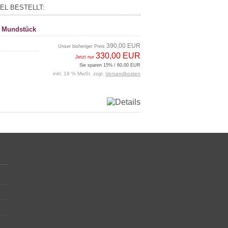
EL BESTELLT:
n Mundstück
390,00 EUR
Unser bisheriger Preis
330,00 EUR
Jetzt nur
Sie sparen 15% / 60,00 EUR
inkl. 19 % MwSt. zzgl.
Versandkosten