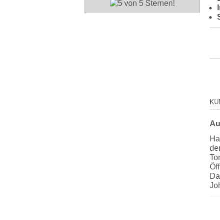
KU
Au
Ha
de
Ton
Öf
Da
Jo