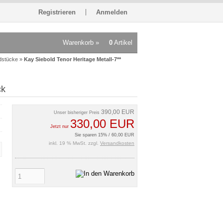
Registrieren
Anmelden
Warenkorb »
0
Artikel
dstücke
»
Kay Siebold Tenor Heritage Metall-7**
ck
390,00 EUR
Unser bisheriger Preis
330,00 EUR
Jetzt nur
Sie sparen 15% / 60,00 EUR
inkl. 19 % MwSt. zzgl.
Versandkosten