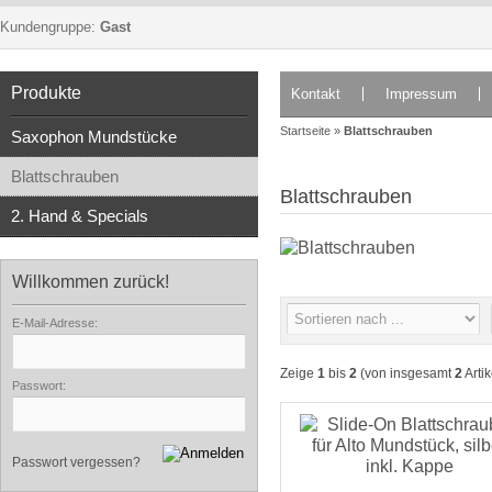
Kundengruppe:
Gast
Produkte
Kontakt
Impressum
Startseite
»
Blattschrauben
Saxophon Mundstücke
Blattschrauben
Blattschrauben
2. Hand & Specials
Willkommen zurück!
E-Mail-Adresse:
Zeige
1
bis
2
(von insgesamt
2
Artik
Passwort:
Passwort vergessen?