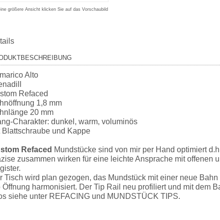
eine größere Ansicht klicken Sie auf das Vorschaubild
tails
ODUKTBESCHREIBUNG
marico Alto
enadill
stom Refaced
hnöffnung 1,8 mm
hnlänge 20 mm
ang-Charakter: dunkel, warm, voluminös
t Blattschraube und Kappe
stom Refaced
Mundstücke sind von mir per Hand optimiert d.h
äzise zusammen wirken für eine leichte Ansprache mit offenen u
ister.
r Tisch wird plan gezogen, das Mundstück mit einer neue Bahn K
p Öffnung harmonisiert. Der Tip Rail neu profiliert und mit dem
fos siehe unter REFACING und MUNDSTÜCK TIPS.