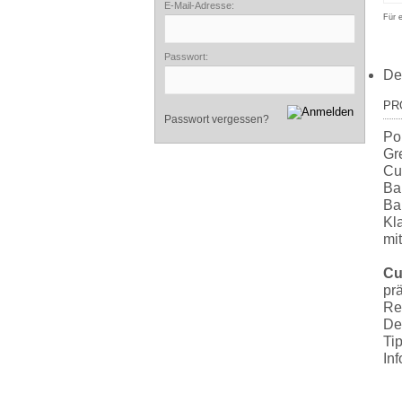
E-Mail-Adresse:
Für 
Passwort:
De
PR
Passwort vergessen?
Po
Gr
Cu
Ba
Ba
Kl
mi
Cu
pr
Reg
De
Ti
In